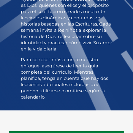
es Dios, quiénes son ellos y el propósito
para el cual fueron creados mediante
lecciones dinámicas y centradas en
historias basadas en las Escrituras. Cada
semana invita a los niños a explorar la
historia de Dios, reflexionar sobre su
identidad y practicar cómo vivir Su amor
en la vida diaria.
Para conocer más a fondo nuestro
enfoque, asegúrese de leer la guía
completa del currículo. Mientras
planifica, tenga en cuenta que hay dos
lecciones adicionales incluidas que
pueden utilizarse o omitirse según su
calendario.