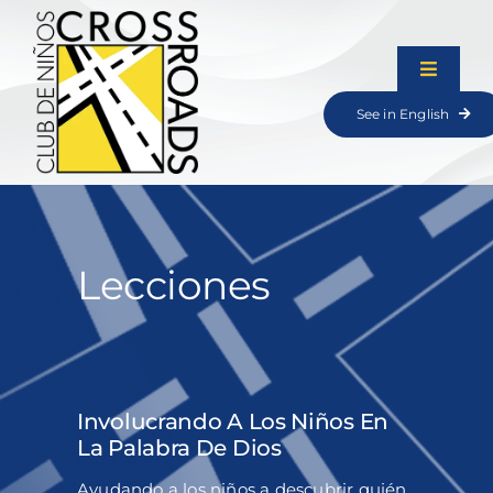
Skip
to
content
Toggle
Navigat
See in English
Lecciones
Recursos
Lecciones
Juegos
Involucrando A Los Niños En
La Palabra De Dios
Ayudando a los niños a descubrir quién